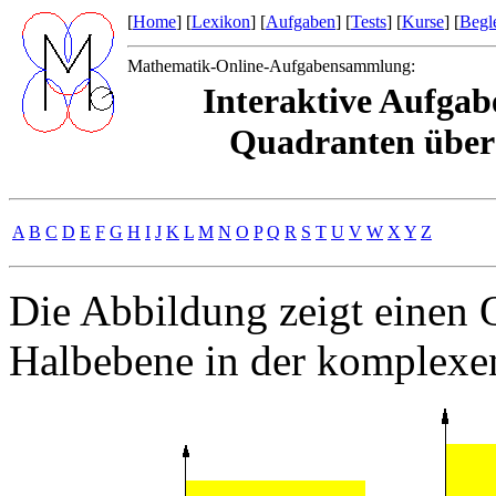
[
Home
] [
Lexikon
] [
Aufgaben
] [
Tests
] [
Kurse
] [
Begle
Mathematik-Online-Aufgabensammlung:
Interaktive Aufgab
Quadranten über 
A
B
C
D
E
F
G
H
I
J
K
L
M
N
O
P
Q
R
S
T
U
V
W
X
Y
Z
Die Abbildung zeigt einen 
Halbebene in der komplexe