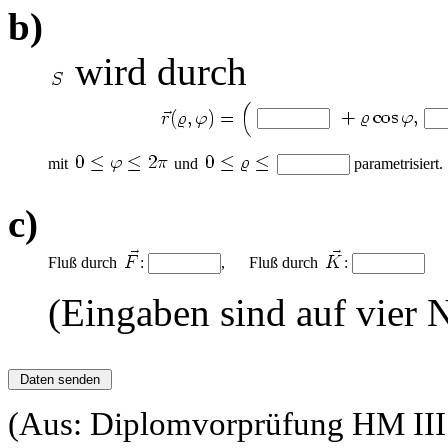
b)
wird durch
mit
und
parametrisiert.
c)
Fluß durch
:
, Fluß durch
:
(Eingaben sind auf vier
(Aus: Diplomvorprüfung HM III f