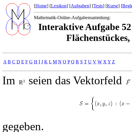
[
Home
] [
Lexikon
] [
Aufgaben
] [
Tests
] [
Kurse
] [
Begle
Mathematik-Online-Aufgabensammlung:
Interaktive Aufgabe 52
Flächenstückes,
A
B
C
D
E
F
G
H
I
J
K
L
M
N
O
P
Q
R
S
T
U
V
W
X
Y
Z
Im
seien das Vektorfeld
gegeben.