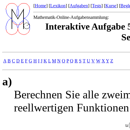
[
Home
] [
Lexikon
] [
Aufgaben
] [
Tests
] [
Kurse
] [
Begle
Mathematik-Online-Aufgabensammlung:
Interaktive Aufgabe 5
Se
A
B
C
D
E
F
G
H
I
J
K
L
M
N
O
P
Q
R
S
T
U
V
W
X
Y
Z
a)
Berechnen Sie alle zweima
reellwertigen Funktione