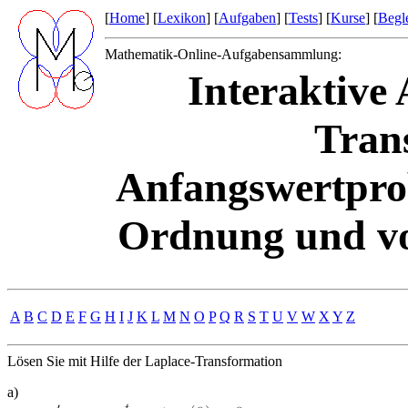
[
Home
] [
Lexikon
] [
Aufgaben
] [
Tests
] [
Kurse
] [
Begle
Mathematik-Online-Aufgabensammlung:
Interaktive
Tran
Anfangswertprob
Ordnung und von
A
B
C
D
E
F
G
H
I
J
K
L
M
N
O
P
Q
R
S
T
U
V
W
X
Y
Z
Lösen Sie mit Hilfe der Laplace-Transformation
a)