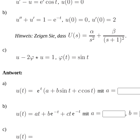
,
b)
,
,
Hinweis: Zeigen Sie, dass
.
c)
,
Antwort:
a)
e
mit
b)
e
e
mit
,
c)