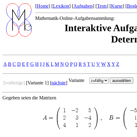
[
Home
] [
Lexikon
] [
Aufgaben
] [
Tests
] [
Kurse
] [
Begle
Mathematik-Online-Aufgabensammlung:
Interaktive Aufg
Deter
A
B
C
D
E
F
G
H
I
J
K
L
M
N
O
P
Q
R
S
T
U
V
W
X
Y
Z
Variante
[vorherige]
[Variante 1] [
nächste
]
Gegeben seien die Matrizen