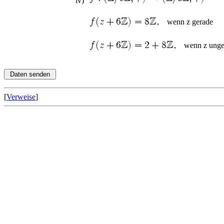
iv)
, wenn z gerade
, wenn z unge
[
Verweise
]