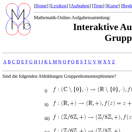
[
Home
] [
Lexikon
] [
Aufgaben
] [
Tests
] [
Kurse
] [
Begle
Mathematik-Online-Aufgabensammlung:
Interaktive A
Grupp
A
B
C
D
E
F
G
H
I
J
K
L
M
N
O
P
Q
R
S
T
U
V
W
X
Y
Z
Sind die folgenden Abbildungen Gruppenhomomorphismen?
i)
ii)
iii)