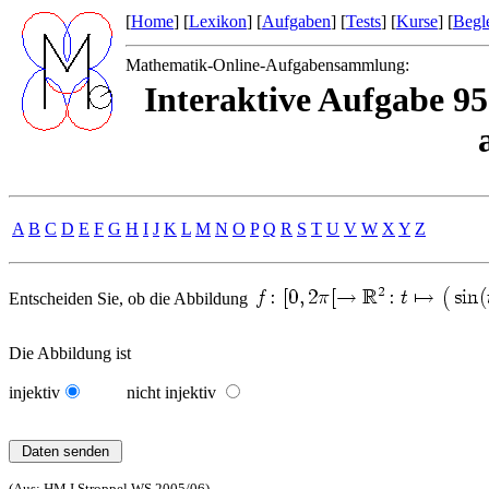
[
Home
] [
Lexikon
] [
Aufgaben
] [
Tests
] [
Kurse
] [
Begle
Mathematik-Online-Aufgabensammlung:
Interaktive Aufgabe 9
A
B
C
D
E
F
G
H
I
J
K
L
M
N
O
P
Q
R
S
T
U
V
W
X
Y
Z
Entscheiden Sie, ob die Abbildung
Die Abbildung ist
injektiv
nicht injektiv
(Aus: HM I Stroppel WS 2005/06)