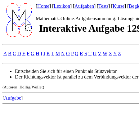
[
Home
] [
Lexikon
] [
Aufgaben
] [
Tests
] [
Kurse
] [
Begle
Mathematik-Online-Aufgabensammlung: Lösungshi
Interaktive Aufgabe 1
A
B
C
D
E
F
G
H
I
J
K
L
M
N
O
P
Q
R
S
T
U
V
W
X
Y
Z
Entscheiden Sie sich für einen Punkt als Stützvektor.
Der Richtungsvektor ist parallel zu dem Verbindungsvektor der
(Autoren: Höllig/Wollet)
[
Aufgabe
]