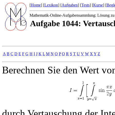
[
Home
] [
Lexikon
] [
Aufgaben
] [
Tests
] [
Kurse
] [
Begle
Mathematik-Online-Aufgabensammlung: Lösung zu
Aufgabe 1044: Vertausch
A
B
C
D
E
F
G
H
I
J
K
L
M
N
O
P
Q
R
S
T
U
V
W
X
Y
Z
Berechnen Sie den Wert v
durch Vertauschung der Inte