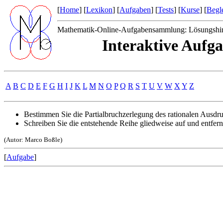
[
Home
] [
Lexikon
] [
Aufgaben
] [
Tests
] [
Kurse
] [
Begle
Mathematik-Online-Aufgabensammlung: Lösungshi
Interaktive Aufg
A
B
C
D
E
F
G
H
I
J
K
L
M
N
O
P
Q
R
S
T
U
V
W
X
Y
Z
Bestimmen Sie die Partialbruchzerlegung des rationalen Ausdru
Schreiben Sie die entstehende Reihe gliedweise auf und entfer
(Autor: Marco Boßle)
[
Aufgabe
]