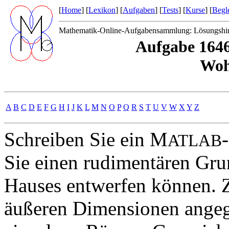
[
Home
] [
Lexikon
] [
Aufgaben
] [
Tests
] [
Kurse
] [
Begle
Mathematik-Online-Aufgabensammlung: Lösungshi
Aufgabe 1646
Woh
A
B
C
D
E
F
G
H
I
J
K
L
M
N
O
P
Q
R
S
T
U
V
W
X
Y
Z
Schreiben Sie ein M
ATLAB
Sie einen rudimentären Grun
Hauses entwerfen können. 
äußeren Dimensionen angeg