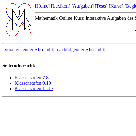
[
Home
] [
Lexikon
] [
Aufgaben
] [
Tests
] [
Kurse
] [
Begle
Mathematik-Online-Kurs: Interaktive Aufgaben des 
[
vorangehender Abschnitt
] [
nachfolgender Abschnitt
]
Seitenübersicht:
Klassenstufen 7,8
Klassenstufen 9,10
Klassenstufen 11-13