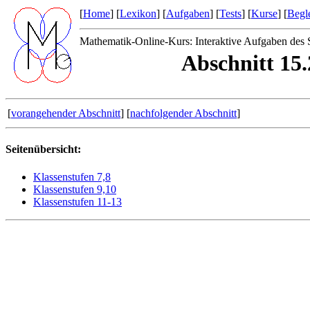
[
Home
] [
Lexikon
] [
Aufgaben
] [
Tests
] [
Kurse
] [
Begle
Mathematik-Online-Kurs: Interaktive Aufgaben des 
Abschnitt 15.
[
vorangehender Abschnitt
] [
nachfolgender Abschnitt
]
Seitenübersicht:
Klassenstufen 7,8
Klassenstufen 9,10
Klassenstufen 11-13