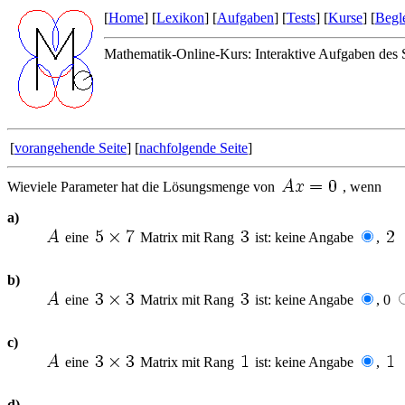
[
Home
] [
Lexikon
] [
Aufgaben
] [
Tests
] [
Kurse
] [
Begle
Mathematik-Online-Kurs: Interaktive Aufgaben des S
[
vorangehende Seite
] [
nachfolgende Seite
]
Wieviele Parameter hat die Lösungsmenge von
, wenn
a)
eine
Matrix mit Rang
ist: keine Angabe
,
b)
eine
Matrix mit Rang
ist: keine Angabe
, 0
c)
eine
Matrix mit Rang
ist: keine Angabe
,
d)