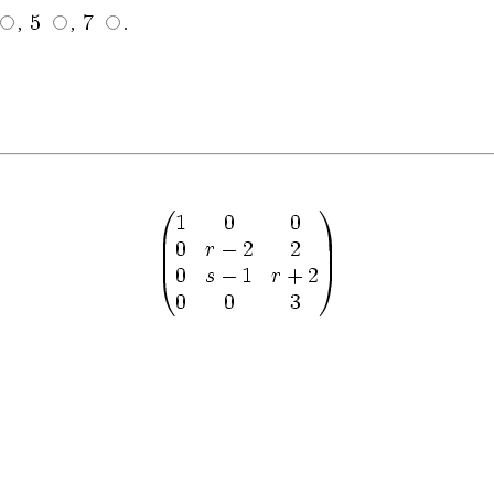
,
,
.