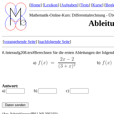
[
Home
] [
Lexikon
] [
Aufgaben
] [
Tests
] [
Kurse
] [
Begle
Mathematik-Online-Kurs: Differentialrechnung - Üb
Ableit
[
vorangehende Seite
] [
nachfolgende Seite
]
#./interaufg208.tex#Berechnen Sie die ersten Ableitungen der folgen
a)
b)
Antwort:
a)
b)
c)
(Aus: Scheinklausur HM I, WS 2002/03)