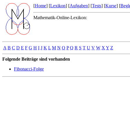
[
Home
] [
Lexikon
] [
Aufgaben
] [
Tests
] [
Kurse
] [
Begle
Mathematik-Online-Lexikon:
A
B
C
D
E
F
G
H
I
J
K
L
M
N
O
P
Q
R
S
T
U
V
W
X
Y
Z
Folgende Beiträge sind vorhanden
Fibonacci-Folge