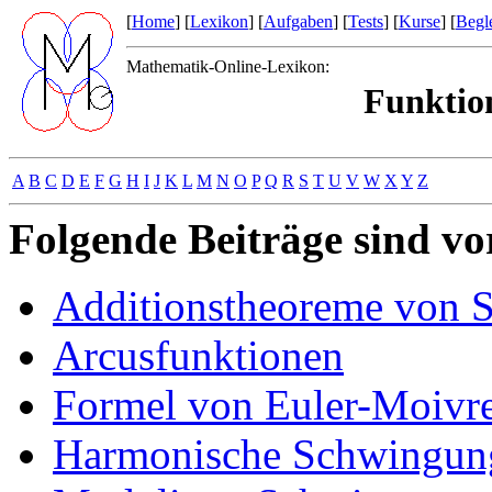
[
Home
] [
Lexikon
] [
Aufgaben
] [
Tests
] [
Kurse
] [
Begle
Mathematik-Online-Lexikon:
Funktion
A
B
C
D
E
F
G
H
I
J
K
L
M
N
O
P
Q
R
S
T
U
V
W
X
Y
Z
Folgende Beiträge sind v
Additionstheoreme von S
Arcusfunktionen
Formel von Euler-Moivr
Harmonische Schwingun