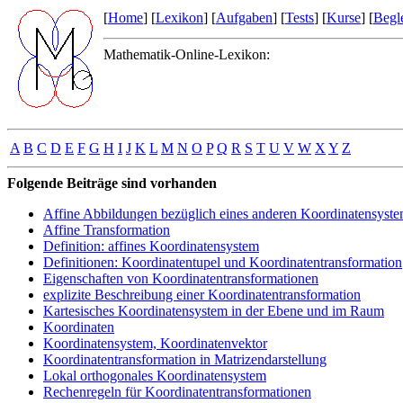
[
Home
] [
Lexikon
] [
Aufgaben
] [
Tests
] [
Kurse
] [
Begle
Mathematik-Online-Lexikon:
A
B
C
D
E
F
G
H
I
J
K
L
M
N
O
P
Q
R
S
T
U
V
W
X
Y
Z
Folgende Beiträge sind vorhanden
Affine Abbildungen bezüglich eines anderen Koordinatensyst
Affine Transformation
Definition: affines Koordinatensystem
Definitionen: Koordinatentupel und Koordinatentransformation
Eigenschaften von Koordinatentransformationen
explizite Beschreibung einer Koordinatentransformation
Kartesisches Koordinatensystem in der Ebene und im Raum
Koordinaten
Koordinatensystem, Koordinatenvektor
Koordinatentransformation in Matrizendarstellung
Lokal orthogonales Koordinatensystem
Rechenregeln für Koordinatentransformationen