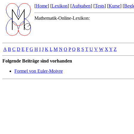
[
Home
] [
Lexikon
] [
Aufgaben
] [
Tests
] [
Kurse
] [
Begle
Mathematik-Online-Lexikon:
A
B
C
D
E
F
G
H
I
J
K
L
M
N
O
P
Q
R
S
T
U
V
W
X
Y
Z
Folgende Beiträge sind vorhanden
Formel von Euler-Moivre