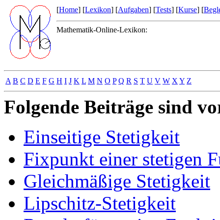
[
Home
] [
Lexikon
] [
Aufgaben
] [
Tests
] [
Kurse
] [
Begle
Mathematik-Online-Lexikon:
A
B
C
D
E
F
G
H
I
J
K
L
M
N
O
P
Q
R
S
T
U
V
W
X
Y
Z
Folgende Beiträge sind v
Einseitige Stetigkeit
Fixpunkt einer stetigen 
Gleichmäßige Stetigkeit
Lipschitz-Stetigkeit