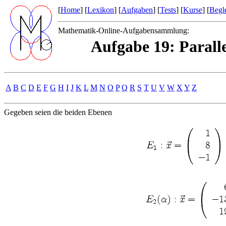
[
Home
] [
Lexikon
] [
Aufgaben
] [
Tests
] [
Kurse
] [
Begle
Mathematik-Online-Aufgabensammlung:
Aufgabe 19: Parall
A
B
C
D
E
F
G
H
I
J
K
L
M
N
O
P
Q
R
S
T
U
V
W
X
Y
Z
Gegeben seien die beiden Ebenen