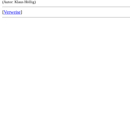
(Autor: Klaus Höllig)
[
Verweise
]