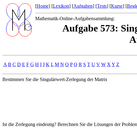
[
Home
] [
Lexikon
] [
Aufgaben
] [
Tests
] [
Kurse
] [
Begle
Mathematik-Online-Aufgabensammlung:
Aufgabe 573: Si
A
A
B
C
D
E
F
G
H
I
J
K
L
M
N
O
P
Q
R
S
T
U
V
W
X
Y
Z
Bestimmen Sie die Singulärwert-Zerlegung der Matrix
Ist die Zerlegung eindeutig? Berechnen Sie die Lösungen der Probl