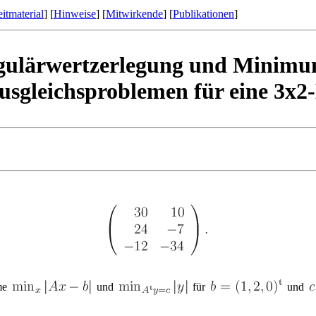
itmaterial
] [
Hinweise
] [
Mitwirkende
] [
Publikationen
]
ngulärwertzerlegung und Minim
usgleichsproblemen für eine 3x2
eme
und
für
und