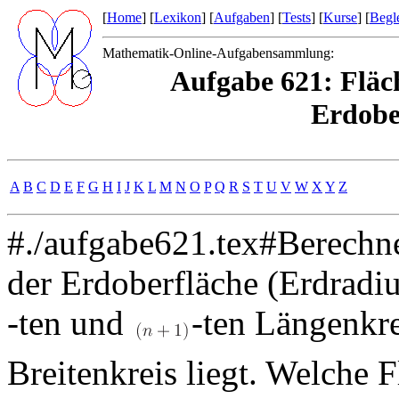
[
Home
] [
Lexikon
] [
Aufgaben
] [
Tests
] [
Kurse
] [
Begle
Mathematik-Online-Aufgabensammlung:
Aufgabe 621: Fläc
Erdobe
A
B
C
D
E
F
G
H
I
J
K
L
M
N
O
P
Q
R
S
T
U
V
W
X
Y
Z
#./aufgabe621.tex#Berechne
der Erdoberfläche (Erdrad
-ten und
-ten Längenkr
Breitenkreis liegt. Welche 