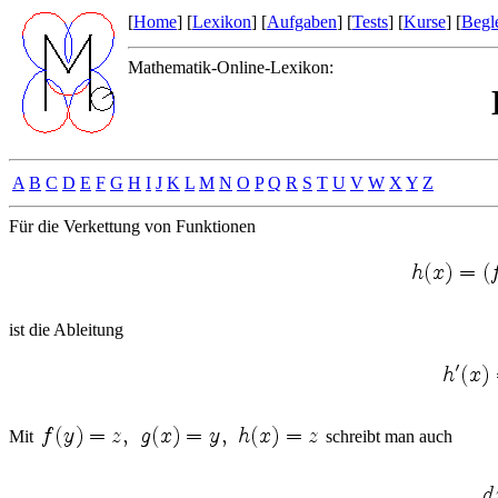
[
Home
] [
Lexikon
] [
Aufgaben
] [
Tests
] [
Kurse
] [
Begle
Mathematik-Online-Lexikon:
A
B
C
D
E
F
G
H
I
J
K
L
M
N
O
P
Q
R
S
T
U
V
W
X
Y
Z
Für die Verkettung von Funktionen
ist die Ableitung
Mit
schreibt man auch