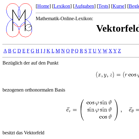
[
Home
] [
Lexikon
] [
Aufgaben
] [
Tests
] [
Kurse
] [
Begle
Mathematik-Online-Lexikon:
Vektorfel
A
B
C
D
E
F
G
H
I
J
K
L
M
N
O
P
Q
R
S
T
U
V
W
X
Y
Z
Bezüglich der auf den Punkt
bezogenen orthonormalen Basis
besitzt das Vektorfeld