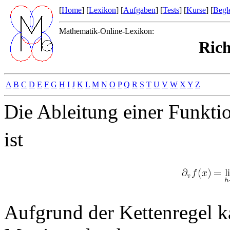
[
Home
] [
Lexikon
] [
Aufgaben
] [
Tests
] [
Kurse
] [
Begle
Mathematik-Online-Lexikon:
Rich
A
B
C
D
E
F
G
H
I
J
K
L
M
N
O
P
Q
R
S
T
U
V
W
X
Y
Z
Die Ableitung einer Funkt
ist
Aufgrund der Kettenregel ka