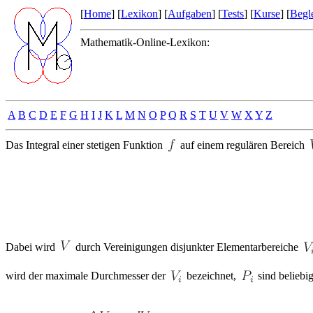
[
Home
] [
Lexikon
] [
Aufgaben
] [
Tests
] [
Kurse
] [
Begle
Mathematik-Online-Lexikon:
A
B
C
D
E
F
G
H
I
J
K
L
M
N
O
P
Q
R
S
T
U
V
W
X
Y
Z
Das Integral einer stetigen Funktion
auf einem regulären Bereich
Dabei wird
durch Vereinigungen disjunkter Elementarbereiche
wird der maximale Durchmesser der
bezeichnet,
sind beliebi