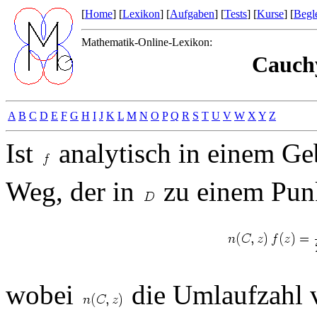
[
Home
] [
Lexikon
] [
Aufgaben
] [
Tests
] [
Kurse
] [
Begle
Mathematik-Online-Lexikon:
Cauchy
A
B
C
D
E
F
G
H
I
J
K
L
M
N
O
P
Q
R
S
T
U
V
W
X
Y
Z
Ist
analytisch in einem Ge
Weg, der in
zu einem Punk
wobei
die Umlaufzahl