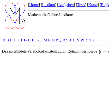
[
Home
] [
Lexikon
] [
Aufgaben
] [
Tests
] [
Kurse
] [
Begle
Mathematik-Online-Lexikon:
A
B
C
D
E
F
G
H
I
J
K
L
M
N
O
P
Q
R
S
T
U
V
W
X
Y
Z
Das abgebildete Paraboloid entsteht durch Rotation der Kurve