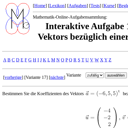
[
Home
] [
Lexikon
] [
Aufgaben
] [
Tests
] [
Kurse
] [
Begle
Mathematik-Online-Aufgabensammlung:
Interaktive Aufgabe 
Vektors bezüglich eine
A
B
C
D
E
F
G
H
I
J
K
L
M
N
O
P
Q
R
S
T
U
V
W
X
Y
Z
Variante
[
vorherige
] [Variante 17] [
nächste
]
Bestimmen Sie die Koeffizienten des Vektors
bez