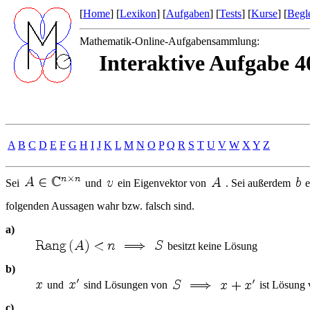
[
Home
] [
Lexikon
] [
Aufgaben
] [
Tests
] [
Kurse
] [
Begle
Mathematik-Online-Aufgabensammlung:
Interaktive Aufgabe 4
A
B
C
D
E
F
G
H
I
J
K
L
M
N
O
P
Q
R
S
T
U
V
W
X
Y
Z
Sei
und
ein Eigenvektor von
. Sei außerdem
e
folgenden Aussagen wahr bzw. falsch sind.
a)
besitzt keine Lösung
b)
und
sind Lösungen von
ist Lösung
c)