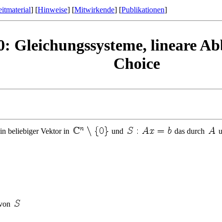
itmaterial
] [
Hinweise
] [
Mitwirkende
] [
Publikationen
]
0: Gleichungssysteme, lineare Ab
Choice
in beliebiger Vektor in
und
das durch
u
 von