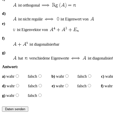
ist orthogonal
d)
ist nicht regulär
ist Eigenwert von
e)
ist Eigenvektor von
f)
ist diagonalisierbar
g)
hat
verschiedene Eigenwerte
ist diagonalisier
Antwort:
a)
wahr
falsch
b)
wahr
falsch
c)
wah
d)
wahr
falsch
e)
wahr
falsch
f)
wahr
g)
wahr
falsch