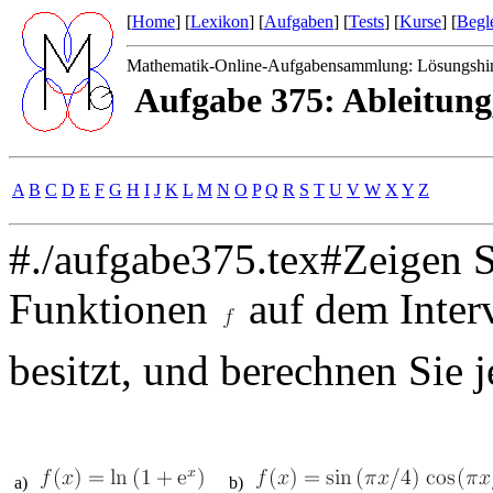
[
Home
] [
Lexikon
] [
Aufgaben
] [
Tests
] [
Kurse
] [
Begle
Mathematik-Online-Aufgabensammlung: Lösungshi
Aufgabe 375: Ableitung
A
B
C
D
E
F
G
H
I
J
K
L
M
N
O
P
Q
R
S
T
U
V
W
X
Y
Z
#./aufgabe375.tex#Zeigen Si
Funktionen
auf dem Inter
besitzt, und berechnen Sie 
a)
b)