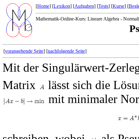
[
Home
] [
Lexikon
] [
Aufgaben
] [
Tests
] [
Kurse
] [
Begle
Mathematik-Online-Kurs: Lineare Algebra - Normal
Ps
[
vorangehende Seite
] [
nachfolgende Seite
]
Mit der Singulärwert-Zerl
Matrix
lässt sich die Lös
mit minimaler Nor
schreiben, wobei
als Pse