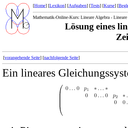
[
Home
] [
Lexikon
] [
Aufgaben
] [
Tests
] [
Kurse
] [
Begle
Mathematik-Online-Kurs: Lineare Algebra - Lineare
Lösung eines li
Ze
[
vorangehende Seite
] [
nachfolgende Seite
]
Ein lineares Gleichungssy