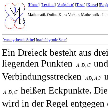
[
Home
] [
Lexikon
] [
Aufgaben
] [
Tests
] [
Kurse
] [
Begle
Mathematik-Online-Kurs: Vorkurs Mathematik - Lin
[
vorangehende Seite
] [
nachfolgende Seite
]
Ein Dreieck besteht aus dre
liegenden Punkten
und 
Verbindungsstrecken
heißen Eckpunkte. Die
wird in der Regel entgegen