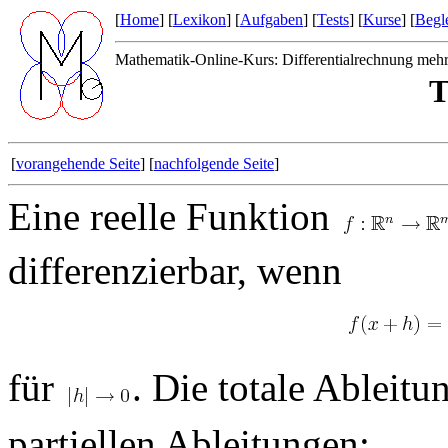
[
Home
] [
Lexikon
] [
Aufgaben
] [
Tests
] [
Kurse
] [
Begle
Mathematik-Online-Kurs: Differentialrechnung mehrer
T
[
vorangehende Seite
] [
nachfolgende Seite
]
Eine reelle Funktion
differenzierbar, wenn
für
. Die totale Ableit
partiellen Ableitungen: