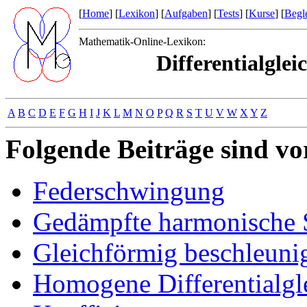
[
Home
] [
Lexikon
] [
Aufgaben
] [
Tests
] [
Kurse
] [
Begle
Mathematik-Online-Lexikon:
Differentialglei
A
B
C
D
E
F
G
H
I
J
K
L
M
N
O
P
Q
R
S
T
U
V
W
X
Y
Z
Folgende Beiträge sind v
Federschwingung
Gedämpfte harmonische
Gleichförmig beschleun
Homogene Differentialgl