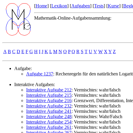
[
Home
] [
Lexikon
] [
Aufgaben
] [
Tests
] [
Kurse
] [
Begle
Mathematik-Online-Aufgabensammlung:
A
B
C
D
E
F
G
H
I
J
K
L
M
N
O
P
Q
R
S
T
U
V
W
X
Y
Z
Aufgabe:
Aufgabe 1237
: Rechenregeln für den natürlichen Logar
Interaktive Aufgaben:
Interaktive Aufgabe 212
: Vermischtes: wahr/falsch
Interaktive Aufgabe 215
: Vermischtes: wahr/falsch
Interaktive Aufgabe 216
: Grenzwert, Differentiation, Inte
Interaktive Aufgabe 232
: Vermischtes: wahr/falsch
Interaktive Aufgabe 241
: Vermischtes: wahr/falsch
Interaktive Aufgabe 248
: Vermischtes: Wahr/Falsch
Interaktive Aufgabe 254
: Vermischtes: wahr/falsch
Interaktive Aufgabe 261
: Vermischtes: wahr/falsch
Interaktive Aufgabe 267
: Vermischtes: wahr/falsch