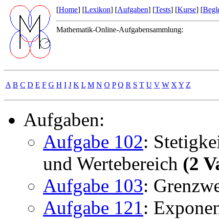
[
Home
] [
Lexikon
] [
Aufgaben
] [
Tests
] [
Kurse
] [
Begle
Mathematik-Online-Aufgabensammlung:
A
B
C
D
E
F
G
H
I
J
K
L
M
N
O
P
Q
R
S
T
U
V
W
X
Y
Z
Aufgaben:
Aufgabe 102
: Stetigk
und Wertebereich
(2 V
Aufgabe 103
: Grenzwe
Aufgabe 121
: Exponen