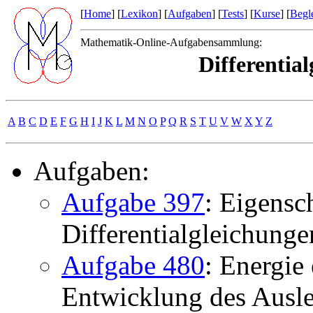
[
Home
] [
Lexikon
] [
Aufgaben
] [
Tests
] [
Kurse
] [
Begle
Mathematik-Online-Aufgabensammlung:
Differentia
A
B
C
D
E
F
G
H
I
J
K
L
M
N
O
P
Q
R
S
T
U
V
W
X
Y
Z
Aufgaben:
Aufgabe 397
: Eigensc
Differentialgleichunge
Aufgabe 480
: Energie
Entwicklung des Ausl